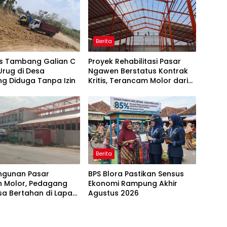
Berita
as Tambang Galian C
Proyek Rehabilitasi Pasar
Urug di Desa
Ngawen Berstatus Kontrak
g Diduga Tanpa Izin
Kritis, Terancam Molor dari
Target
Berita
gunan Pasar
BPS Blora Pastikan Sensus
 Molor, Pedagang
Ekonomi Rampung Akhir
sa Bertahan di Lapak
Agustus 2026
i