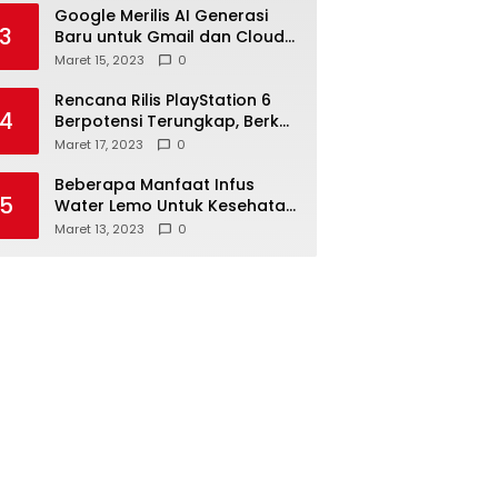
Google Merilis AI Generasi
3
Baru untuk Gmail dan Cloud
Software
Maret 15, 2023
0
Rencana Rilis PlayStation 6
4
Berpotensi Terungkap, Berkat
Microsoft
Maret 17, 2023
0
Beberapa Manfaat Infus
5
Water Lemo Untuk Kesehatan
Anda
Maret 13, 2023
0