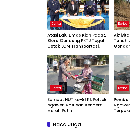
Berita
Berita
Atasi Lalu Lintas Kian Padat,
Aktivit
Blora Gandeng PKTJ Tegal
Tanah 
Cetak SDM Transportasi
Gondan
Profesional
Berita
Berita
Sambut HUT ke-81 RI, Polsek
Pemban
Ngawen Ratusan Bendera
Ngawen
Merah Putih
Terpak
Relokas
Baca Juga