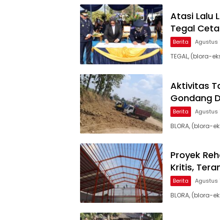
Atasi Lalu 
Tegal Ceta
Berita
Agustus 
TEGAL, (blora-e
Aktivitas 
Gondang Di
Berita
Agustus 
BLORA, (blora-e
Proyek Reh
Kritis, Ter
Berita
Agustus 
BLORA, (blora-e