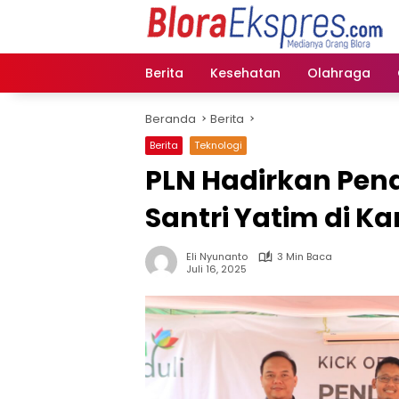
Langsung
ke
konten
Berita
Kesehatan
Olahraga
Beranda
Berita
Berita
Teknologi
PLN Hadirkan Pend
Santri Yatim di K
Eli Nyunanto
3 Min Baca
Juli 16, 2025