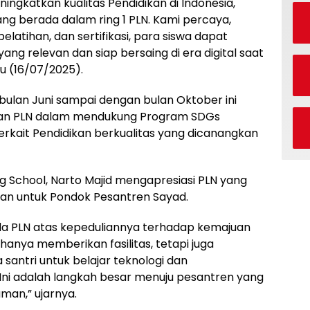
ngkatkan kualitas Pendidikan di Indonesia,
ng berada dalam ring 1 PLN. Kami percaya,
latihan, dan sertifikasi, para siswa dapat
yang relevan dan siap bersaing di era digital saat
bu (16/07/2025).
ulan Juni sampai dengan bulan Oktober ini
tan PLN dalam mendukung Program SDGs
erkait Pendidikan berkualitas yang dicanangkan
g School, Narto Majid mengapresiasi PLN yang
dikan untuk Pondok Pesantren Sayad.
da PLN atas kepeduliannya terhadap kemajuan
 hanya memberikan fasilitas, tetapi juga
antri untuk belajar teknologi dan
 Ini adalah langkah besar menuju pesantren yang
an,” ujarnya.