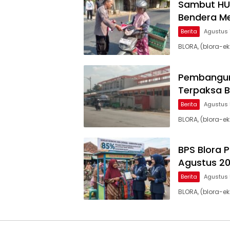
Sambut HUT
Bendera Me
Berita
Agustus 
BLORA, (blora-
Pembangun
Terpaksa B
Berita
Agustus 
BLORA, (blora-e
BPS Blora 
Agustus 2
Berita
Agustus 
BLORA, (blora-e