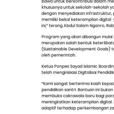
bawa untuk berkontribusi dalam meni
khususnya untuk sekolah-sekolah ya
dengan menyediakan infrastruktur, pe
memiliki bekal keterampilan digital 
ini,” terang Abdul Salam Nganro, Ra
Program yang akan dibangun mulai b
merupakan salah bentuk keterliba
(Suistainable Development Goals) t
oleh pemerintah.
Ketua Ponpes Sayad Islamic Boardin
telah menginisiasi Digitalisai Pendi
“Kami sangat berterima kasih kepa
pendidikan santri. Bantuan ini bukan
membuka cakrawala baru bagi para s
meningkatkan keterampilan digital.
adaptif terhadap perkembangan zam